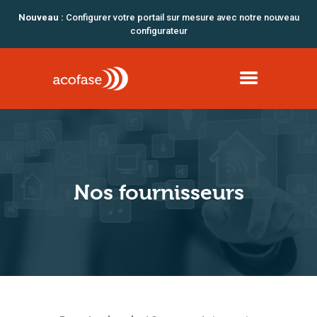
Nouveau :
Configurer votre portail sur mesure avec notre nouveau
configurateur
AUTOMATISMES &
FERMETURES
SÉCURITÉ
Nos fournisseurs
L’ENTREPRISE
BLOG
04 79 62 96 54