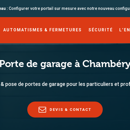
UTOMATISMES &
au :
Configurer votre portail sur mesure avec notre nouveau configu
ERMETURES
AUTOMATISMES & FERMETURES
SÉCURITÉ
L’E
ÉCURITÉ
’ENTREPRISE
Porte de garage à Chambér
LOG
 & pose de portes de garage pour les particuliers et pro
04 79 62 96 54
DEVIS & CONTACT