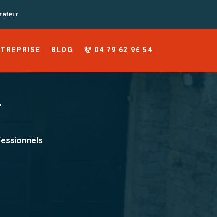
rateur
NTREPRISE
BLOG
04 79 62 96 54
y
fessionnels