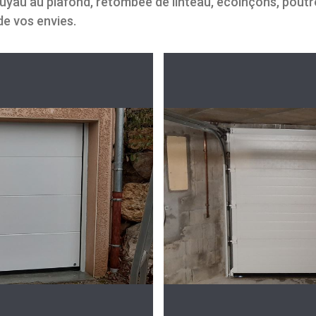
uyau au plafond, retombée de linteau, écoinçons, poutre 
de vos envies.