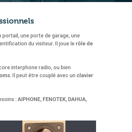
essionnels
un portail, une porte de garage, une
fication du visiteur. Il joue le
rôle de
core interphone radio, ou bien
noms
. Il peut être couplé avec un
clavier
esoins :
AIPHONE
,
FENOTEK
,
DAHUA
,