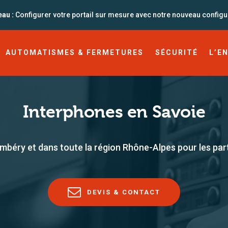
UTOMATISMES &
au :
Configurer votre portail sur mesure avec notre nouveau configu
ERMETURES
AUTOMATISMES & FERMETURES
SÉCURITÉ
L’E
ÉCURITÉ
’ENTREPRISE
Interphones en Savoie
LOG
mbéry et dans toute la région Rhône-Alpes pour les parti
04 79 62 96 54
DEVIS & CONTACT