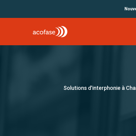
A
Nouve
F
S
L
B
Solutions d'interphonie à Cha