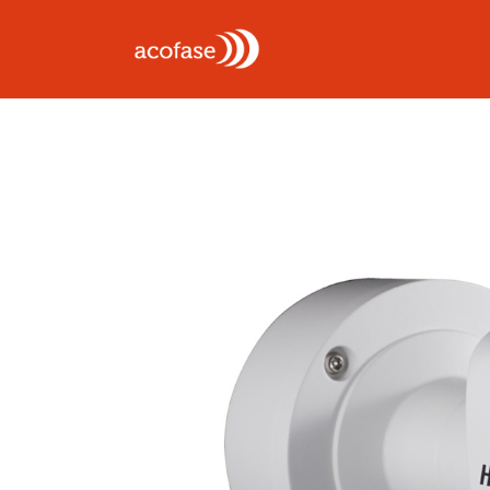
A
F
S
L
B