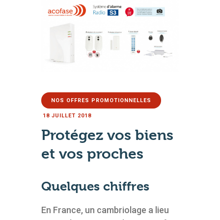
AUTOMATISMES &
NOS OFFRES PROMOTIONNELLES
FERMETURES
SÉCURITÉ
18 JUILLET 2018
Protégez vos biens
L’ENTREPRISE
BLOG
et vos proches
04 79 62 96 54
Quelques chiffres
En France, un cambriolage a lieu