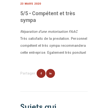
23 MARS 2020
5/5 • Compétent et très
sympa
Réparation d’une motorisation FAAC
Très satisfaits de la prestation. Personnel
AUTOMATISMES &
compétent et très sympa recommandera
FERMETURES
cette entreprise. Egalement très ponctuel
SÉCURITÉ
L’ENTREPRISE
BLOG
Partager
04 79 62 96 54
Sujets qui