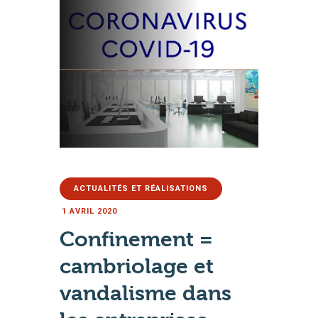
AUTOMATISMES &
FERMETURES
SÉCURITÉ
ACTUALITÉS ET RÉALISATIONS
L’ENTREPRISE
1 AVRIL 2020
BLOG
Confinement =
04 79 62 96 54
cambriolage et
vandalisme dans